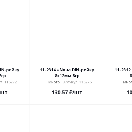
DIN-рейку
11-2314 «N»на DIN-рейку
11-2312
2гр
8x12мм 8гр
8
л: 116272
Много
Артикул: 116276
Мно
/шт
130.57
₽
/шт
10