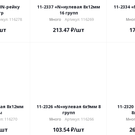
DIN-рейку
11-2337 «N»нулевая 8х12мм
11-2334 
гр
16 групп
икул: 116278
Много
Артикул: 116269
Мно
шт
213.47
₽
/шт
17
вая 8х12мм
11-2326 «N»нулевая 6х9мм 8
11-2320
ы
групп
8
л: 116270
Много
Артикул: 116266
Мно
/шт
103.54
₽
/шт
26