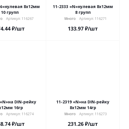
«N»нулевая 8х12мм
11-2333 «N»нулевая 8х12мм
10 групп
8 групп
го
Артикул: 116267
Много
Артикул: 116271
4.44
₽
/шт
133.97
₽
/шт
 «N»на DIN-рейку
11-2319 «N»на DIN-рейку
x12мм 16гр
8x12мм 14гр
го
Артикул: 116274
Много
Артикул: 116273
8.74
₽
/шт
231.26
₽
/шт