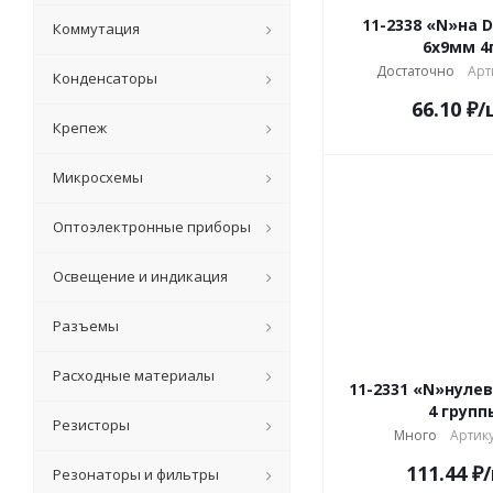
11-2338 «N»на 
Коммутация
6x9мм 4
Достаточно
Арт
Конденсаторы
66.10
₽
/
Крепеж
Микросхемы
Оптоэлектронные приборы
Освещение и индикация
Разъемы
Расходные материалы
11-2331 «N»нуле
4 групп
Резисторы
Много
Артику
111.44
₽
Резонаторы и фильтры