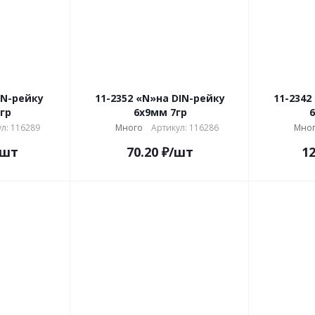
DIN-рейку
11-2352 «N»на DIN-рейку
11-2342
гр
6x9мм 7гр
6
л: 116289
Много
Артикул: 116286
Мно
/шт
70.20
₽
/шт
12