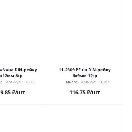
 «N»на DIN-рейку
11-2309 PE на DIN-рейку
x12мм 6гр
6x9мм 12гр
го
Артикул: 116275
Много
Артикул: 116287
9.85
₽
/шт
116.75
₽
/шт