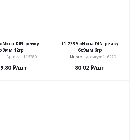
 «N»на DIN-рейку
11-2339 «N»на DIN-рейку
x9мм 12гр
6x9мм 6гр
го
Артикул: 116280
Много
Артикул: 116279
9.80
₽
/шт
80.02
₽
/шт