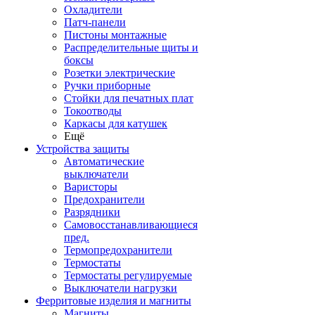
Охладители
Патч-панели
Пистоны монтажные
Распределительные щиты и
боксы
Розетки электрические
Ручки приборные
Стойки для печатных плат
Токоотводы
Каркасы для катушек
Ещё
Устройства защиты
Автоматические
выключатели
Варисторы
Предохранители
Разрядники
Самовосстанавливающиеся
пред.
Термопредохранители
Термостаты
Термостаты регулируемые
Выключатели нагрузки
Ферритовые изделия и магниты
Магниты