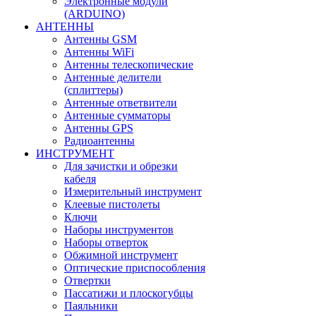
Электронные модули
(ARDUINO)
АНТЕННЫ
Антенны GSM
Антенны WiFi
Антенны телескопические
Антенные делители
(сплиттеры)
Антенные ответвители
Антенные сумматоры
Антенны GPS
Радиоантенны
ИНСТРУМЕНТ
Для зачистки и обрезки
кабеля
Измерительный инструмент
Клеевые пистолеты
Ключи
Наборы инструментов
Наборы отверток
Обжимной инструмент
Оптические приспособления
Отвертки
Пассатижи и плоскогубцы
Паяльники