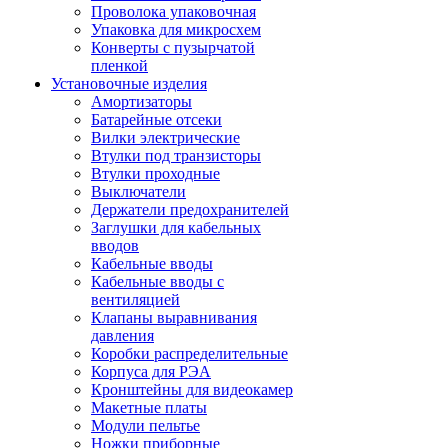
Проволока упаковочная
Упаковка для микросхем
Конверты с пузырчатой
пленкой
Установочные изделия
Амортизаторы
Батарейные отсеки
Вилки электрические
Втулки под транзисторы
Втулки проходные
Выключатели
Держатели предохранителей
Заглушки для кабельных
вводов
Кабельные вводы
Кабельные вводы с
вентиляцией
Клапаны выравнивания
давления
Коробки распределительные
Корпуса для РЭА
Кронштейны для видеокамер
Макетные платы
Модули пельтье
Ножки приборные