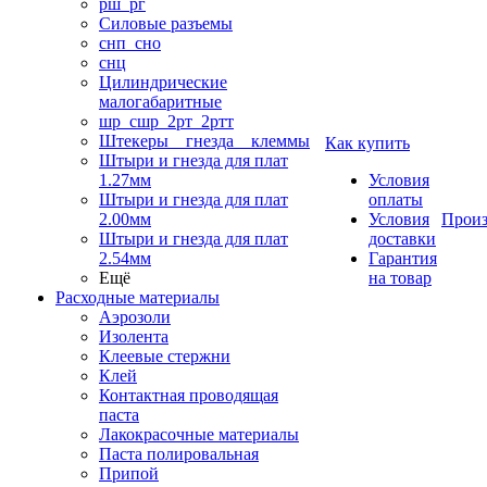
рш_рг
Силовые разъемы
снп_сно
снц
Цилиндрические
малогабаритные
шр_сшр_2рт_2ртт
Штекеры _ гнезда _ клеммы
Как купить
Штыри и гнезда для плат
1.27мм
Условия
Штыри и гнезда для плат
оплаты
2.00мм
Условия
Произ
Штыри и гнезда для плат
доставки
2.54мм
Гарантия
Ещё
на товар
Расходные материалы
Аэрозоли
Изолента
Клеевые стержни
Клей
Контактная проводящая
паста
Лакокрасочные материалы
Паста полировальная
Припой