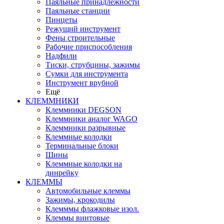
Паяльные принадлежности
Паяльные станции
Пинцеты
Режущий инструмент
Фены строительные
Рабочие приспособления
Надфили
Тиски, струбцины, зажимы
Сумки для инструмента
Инструмент врубной
Ещё
КЛЕММНИКИ
Клеммники DEGSON
Клеммники аналог WAGO
Клеммники разрывные
Клеммные колодки
Терминальные блоки
Шины
Клеммные колодки на
динрейку
КЛЕММЫ
Автомобильные клеммы
Зажимы, крокодилы
Клемммы флажковые изол.
Клеммы винтовые