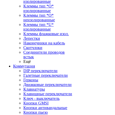
изолированные
Клеммы тип *O*
изолированные
Клеммы тип *O*
неизолированные
Клеммы тип *U*
изолированные
Клеммы флажковые изол.
Лепестки
Наконечники на кабель
Скотчлоки
Соединители проводов
встык
Ещё
Коммутация
DIP переключатели
Галетные переключатели
Герконы
Движковые переключатели
Клавиатуры
Клавишные переключатели
Ключ - выключатель
Кнопки GMSI
Кнопки антивандальные
Кнопки пьезо