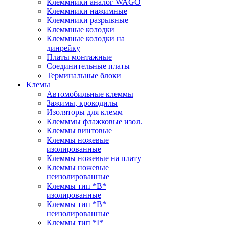
Клеммники аналог WAGO
Клеммники нажимные
Клеммники разрывные
Клеммные колодки
Клеммные колодки на
динрейку
Платы монтажные
Соединительные платы
Терминальные блоки
Клемы
Автомобильные клеммы
Зажимы, крокодилы
Изоляторы для клемм
Клемммы флажковые изол.
Клеммы винтовые
Клеммы ножевые
изолированные
Клеммы ножевые на плату
Клеммы ножевые
неизолированные
Клеммы тип *B*
изолированные
Клеммы тип *B*
неизолированные
Клеммы тип *I*