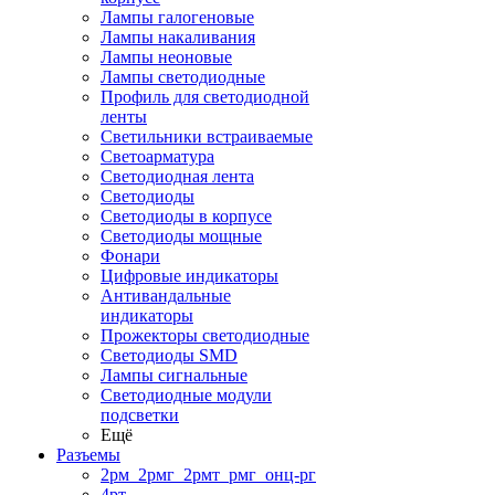
Лампы галогеновые
Лампы накаливания
Лампы неоновые
Лампы светодиодные
Профиль для светодиодной
ленты
Светильники встраиваемые
Светоарматура
Светодиодная лента
Светодиоды
Светодиоды в корпусе
Светодиоды мощные
Фонари
Цифровые индикаторы
Антивандальные
индикаторы
Прожекторы светодиодные
Светодиоды SMD
Лампы сигнальные
Светодиодные модули
подсветки
Ещё
Разъемы
2рм_2рмг_2рмт_рмг_онц-рг
4рт