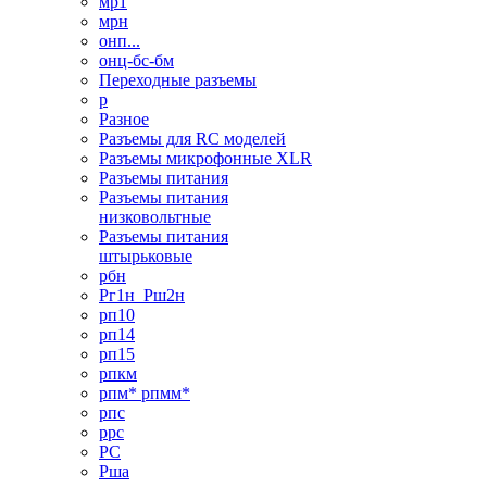
мр1
мрн
онп...
онц-бс-бм
Переходные разъемы
р
Разное
Разъемы для RC моделей
Разъемы микрофонные XLR
Разъемы питания
Разъемы питания
низковольтные
Разъемы питания
штырьковые
рбн
Рг1н_Рш2н
рп10
рп14
рп15
рпкм
рпм* рпмм*
рпс
ррс
РС
Рша