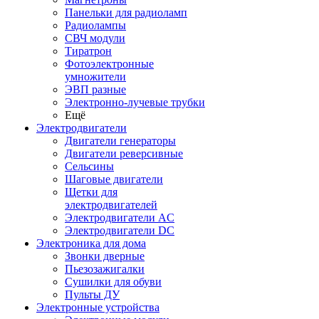
Панельки для радиоламп
Радиолампы
СВЧ модули
Тиратрон
Фотоэлектронные
умножители
ЭВП разные
Электронно-лучевые трубки
Ещё
Электродвигатели
Двигатели генераторы
Двигатели реверсивные
Сельсины
Шаговые двигатели
Щетки для
электродвигателей
Электродвигатели AC
Электродвигатели DC
Электроника для дома
Звонки дверные
Пьезозажигалки
Сушилки для обуви
Пульты ДУ
Электронные устройства