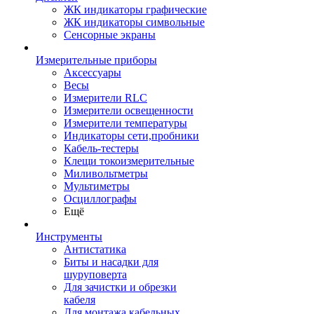
ЖК индикаторы графические
ЖК индикаторы символьные
Сенсорные экраны
Измерительные приборы
Аксессуары
Весы
Измерители RLC
Измерители освещенности
Измерители температуры
Индикаторы сети,пробники
Кабель-тестеры
Клещи токоизмерительные
Миливольтметры
Мультиметры
Осциллографы
Ещё
Инструменты
Антистатика
Биты и насадки для
шуруповерта
Для зачистки и обрезки
кабеля
Для монтажа кабельных