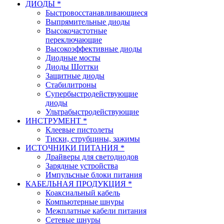
ДИОДЫ *
Быстровосстанавливающиеся
Выпрямительные диоды
Высокочастотные
переключающие
Высокоэффективные диоды
Диодные мосты
Диоды Шоттки
Защитные диоды
Стабилитроны
Супербыстродействующие
диоды
Ультрабыстродействующие
ИНСТРУМЕНТ *
Клеевые пистолеты
Тиски, струбцины, зажимы
ИСТОЧНИКИ ПИТАНИЯ *
Драйверы для светодиодов
Зарядные устройства
Импульсные блоки питания
КАБЕЛЬНАЯ ПРОДУКЦИЯ *
Коаксиальный кабель
Компьютерные шнуры
Межплатные кабели питания
Сетевые шнуры