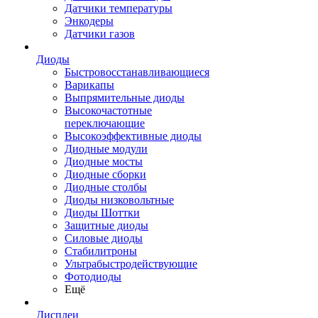
Датчики температуры
Энкодеры
Датчики газов
Диоды
Быстровосстанавливающиеся
Варикапы
Выпрямительные диоды
Высокочастотные
переключающие
Высокоэффективные диоды
Диодные модули
Диодные мосты
Диодные сборки
Диодные столбы
Диоды низковольтные
Диоды Шоттки
Защитные диоды
Силовые диоды
Стабилитроны
Ультрабыстродействующие
Фотодиоды
Ещё
Дисплеи