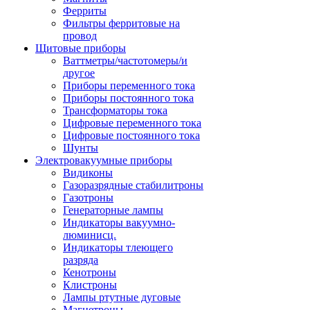
Ферриты
Фильтры ферритовые на
провод
Щитовые приборы
Ваттметры/частотомеры/и
другое
Приборы переменного тока
Приборы постоянного тока
Трансформаторы тока
Цифровые переменного тока
Цифровые постоянного тока
Шунты
Электровакуумные приборы
Видиконы
Газоразрядные стабилитроны
Газотроны
Генераторные лампы
Индикаторы вакуумно-
люминисц.
Индикаторы тлеющего
разряда
Кенотроны
Клистроны
Лампы ртутные дуговые
Магнетроны