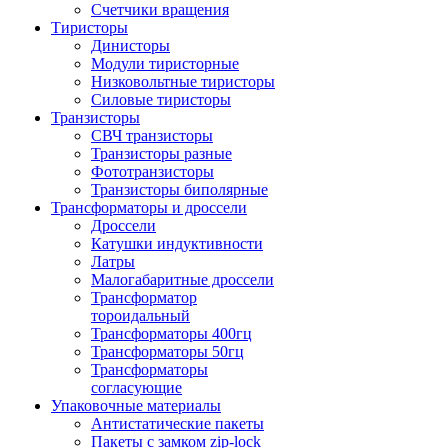
Счетчики вращения
Тиристоры
Динисторы
Модули тиристорные
Низковольтные тиристоры
Силовые тиристоры
Транзисторы
СВЧ транзисторы
Транзисторы разные
Фототранзисторы
Транзисторы биполярные
Трансформаторы и дроссели
Дроссели
Катушки индуктивности
Латры
Малогабаритные дроссели
Трансформатор
тороидальный
Трансформаторы 400гц
Трансформаторы 50гц
Трансформаторы
согласующие
Упаковочные материалы
Антистатические пакеты
Пакеты с замком zip-lock