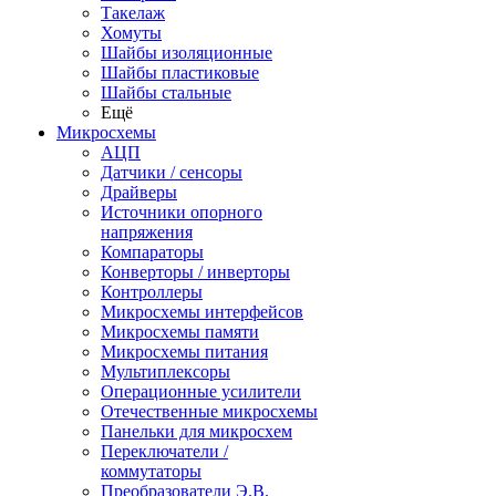
Такелаж
Хомуты
Шайбы изоляционные
Шайбы пластиковые
Шайбы стальные
Ещё
Микросхемы
АЦП
Датчики / сенсоры
Драйверы
Источники опорного
напряжения
Компараторы
Конверторы / инверторы
Контроллеры
Микросхемы интерфейсов
Микросхемы памяти
Микросхемы питания
Мультиплексоры
Операционные усилители
Отечественные микросхемы
Панельки для микросхем
Переключатели /
коммутаторы
Преобразователи Э.В.