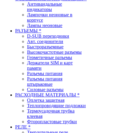
Антивандальные
индикаторы
Лампочки неоновые в
корпусе
Лампы неоновые
РАЗЪЕМЫ *
D-SUB переходники
Авт. соединители
Быстроразъемные
Высокочастотные разъемы
Герметичные разъемы
Держатели SIM и карт
памяти
Разъемы питания
Разъемы питания
штырьковые
Силовые разъемы
РАСХОДНЫЕ МАТЕРИАЛЫ *
Оплетка защитная
Теплопроводящие подложки
Термоусадочная трубка
клеевая
Фторопластовые трубки
РЕЛЕ *
Твердотельные реле