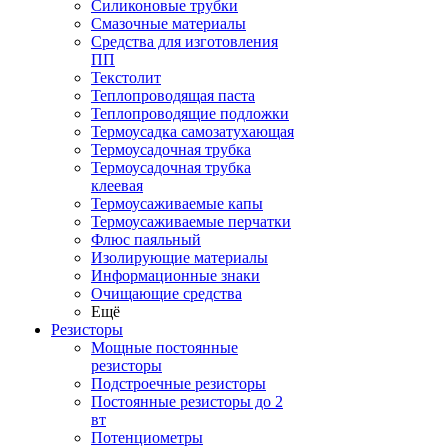
Силиконовые трубки
Смазочные материалы
Средства для изготовления
ПП
Текстолит
Теплопроводящая паста
Теплопроводящие подложки
Термоусадка самозатухающая
Термоусадочная трубка
Термоусадочная трубка
клеевая
Термоусаживаемые капы
Термоусаживаемые перчатки
Флюс паяльный
Изолирующие материалы
Информационные знаки
Очищающие средства
Ещё
Резисторы
Мощные постоянные
резисторы
Подстроечные резисторы
Постоянные резисторы до 2
вт
Потенциометры