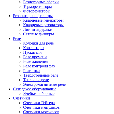
Резисторные сборки
Терморезисторы
Фоторезисторы
Резонаторы и фильтры
Кварцевые генераторы
Кварцевые резонаторы
Линии задержки
Сетевые фильтры
Реле
Колодки для реле
Контакторы
Пускатели
Реле времени
Реле давления
Реле контроля фаз
Реле тока
Твердотельные реле
Тепловые реле
Электромагнитные реле
Складское оборудование
Ячейки наборные
Счетчики
Счетчики Гейгера
Счетчики импульсов
Счетчики моточасов