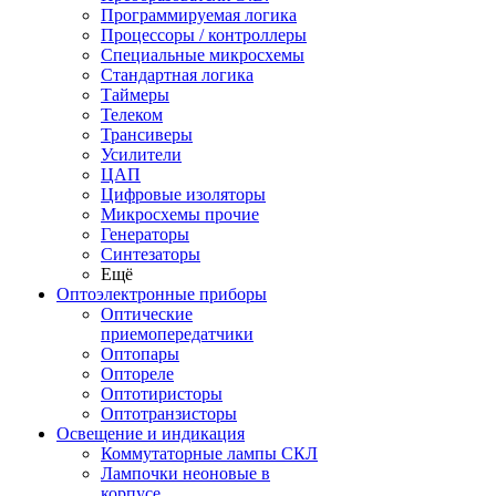
Программируемая логика
Процессоры / контроллеры
Специальные микросхемы
Стандартная логика
Таймеры
Телеком
Трансиверы
Усилители
ЦАП
Цифровые изоляторы
Микросхемы прочие
Генераторы
Синтезаторы
Ещё
Оптоэлектронные приборы
Оптические
приемопередатчики
Оптопары
Оптореле
Оптотиристоры
Оптотранзисторы
Освещение и индикация
Коммутаторные лампы СКЛ
Лампочки неоновые в
корпусе