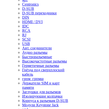
Centronics
D-SUB
D-SUB переходники
DIN
HDMI / DVI
IDC
RCA
RJ
SCSI
USB
Авт. соединители
Аудио разъемы
Быстроразъемные
Высокочастотные разъемы
Герметичные разъемы
Гнёзда под сверхплоский
кабель
грпм_грпмш
Держатели SIM и карт
памяти
Заглушки для разъемов
Изолирующие колпачки
Корпуса к разъемам D-SUB
Модули Keystone Jack