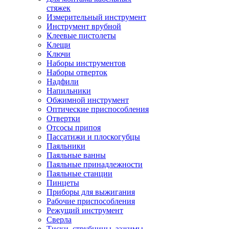
стяжек
Измерительный инструмент
Инструмент врубной
Клеевые пистолеты
Клещи
Ключи
Наборы инструментов
Наборы отверток
Надфили
Напильники
Обжимной инструмент
Оптические приспособления
Отвертки
Отсосы припоя
Пассатижи и плоскогубцы
Паяльники
Паяльные ванны
Паяльные принадлежности
Паяльные станции
Пинцеты
Приборы для выжигания
Рабочие приспособления
Режущий инструмент
Сверла
Тиски, струбцины, зажимы