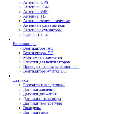
Антенны GPS
Антенны GSM
Антенны WiFi
Антенны ТВ
Антенны телескопические
Антенные разветвители
Антенные сумматоры
Радиоантенны
Вентиляторы
Вентиляторы AC
Вентиляторы DC
Монтажные элементы
Решетки для вентиляторов
Провода питания вентиляторов
Вентиляторы-улитка DC
Датчики
Бесконтактные датчики
Датчики давления
Датчики движения
Датчики потока воды
Датчики температуры
Энкодеры
Датчики газов