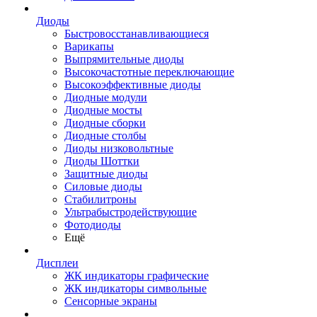
Диоды
Быстровосстанавливающиеся
Варикапы
Выпрямительные диоды
Высокочастотные переключающие
Высокоэффективные диоды
Диодные модули
Диодные мосты
Диодные сборки
Диодные столбы
Диоды низковольтные
Диоды Шоттки
Защитные диоды
Силовые диоды
Стабилитроны
Ультрабыстродействующие
Фотодиоды
Ещё
Дисплеи
ЖК индикаторы графические
ЖК индикаторы символьные
Сенсорные экраны