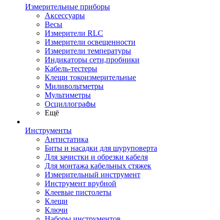
Измерительные приборы
Аксессуары
Весы
Измерители RLC
Измерители освещенности
Измерители температуры
Индикаторы сети,пробники
Кабель-тестеры
Клещи токоизмерительные
Миливольтметры
Мультиметры
Осциллографы
Ещё
Инструменты
Антистатика
Биты и насадки для шуруповерта
Для зачистки и обрезки кабеля
Для монтажа кабельных стяжек
Измерительный инструмент
Инструмент врубной
Клеевые пистолеты
Клещи
Ключи
Наборы инструментов