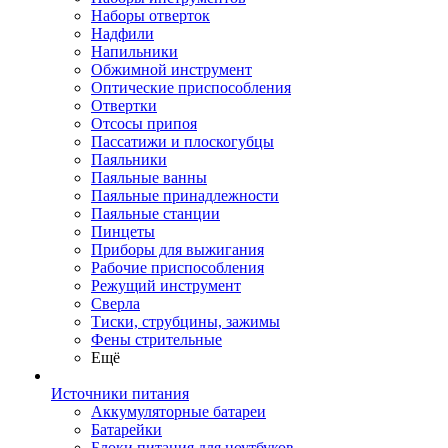
Наборы отверток
Надфили
Напильники
Обжимной инструмент
Оптические приспособления
Отвертки
Отсосы припоя
Пассатижи и плоскогубцы
Паяльники
Паяльные ванны
Паяльные принадлежности
Паяльные станции
Пинцеты
Приборы для выжигания
Рабочие приспособления
Режущий инструмент
Сверла
Тиски, струбцины, зажимы
Фены стрительные
Ещё
Источники питания
Аккумуляторные батареи
Батарейки
Блоки питания для ноутбуков