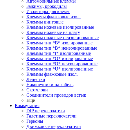
Автомобильные клеммы
Зажимы, крокодилы
Изоляторы для клемм
Клемммы флажковые изол.
Клеммы винтовые
Клеммы ножевые изолированные
Клеммы ножевые на плату
Клеммы ножевые неизолированные
Клеммы тип *B* изолированные
Клеммы тип *B* неизолированные
Клеммы тип *I* изолированные
Клеммы тип *O* изолированные
Клеммы тип *O* неизолированные
Клеммы тип *U* изолированные
Клеммы флажковые изол.
Лепестки
Наконечники на кабель
Скотчлоки
Соединители проводов встык
Ещё
Коммутация
DIP переключатели
Галетные переключатели
Герконы
Движковые переключатели